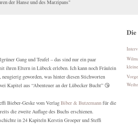
ren der Hanse und des Marzipans"
Die
Inter
Wilma
grüner Gang und Teufel – das sind nur ein paar
klein
it ihren Eltern in Lübeck erleben. Ich kann noch Fräulein
neugierig geworden, was hinter diesen Stichworten
Vorge
Weihn
 zwei Kapitel aus “Abenteuer an der Lübecker Bucht” 😘
teffi Bieber-Geske vom Verlag
Biber & Butzemann
für die
eits die zweite Auflage des Buchs erschienen.
chichte in 24 Kapiteln Kerstin Groeper und Steffi