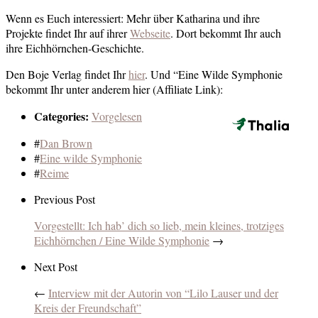
Wenn es Euch interessiert: Mehr über Katharina und ihre
Projekte findet Ihr auf ihrer
Webseite
. Dort bekommt Ihr auch
ihre Eichhörnchen-Geschichte.
Den Boje Verlag findet Ihr
hier
. Und “Eine Wilde Symphonie
bekommt Ihr unter anderem hier (Affiliate Link):
Categories:
Vorgelesen
#
Dan Brown
#
Eine wilde Symphonie
#
Reime
Previous Post
Vorgestellt: Ich hab’ dich so lieb, mein kleines, trotziges
Eichhörnchen / Eine Wilde Symphonie
→
Next Post
←
Interview mit der Autorin von “Lilo Lauser und der
Kreis der Freundschaft”