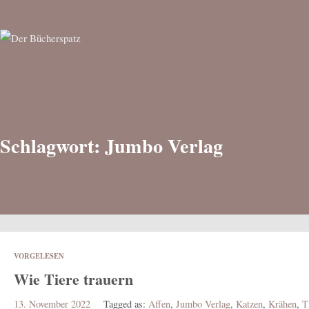
Schlagwort: Jumbo Verlag
VORGELESEN
Wie Tiere trauern
13. November 2022
Tagged as:
Affen
,
Jumbo Verlag
,
Katzen
,
Krähen
,
T