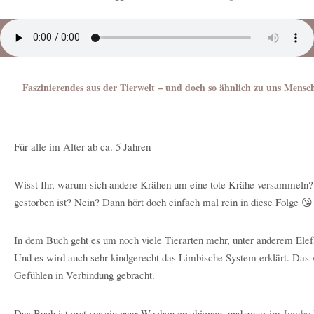
Faszinierendes aus der Tierwelt – und doch so ähnlich zu uns Mensc
Für alle im Alter ab ca. 5 Jahren
Wisst Ihr, warum sich andere Krähen um eine tote Krähe versammel
gestorben ist? Nein? Dann hört doch einfach mal rein in diese Folge 😘
In dem Buch geht es um noch viele Tierarten mehr, unter anderem Elef
Und es wird auch sehr kindgerecht das Limbische System erklärt. Das 
Gefühlen in Verbindung gebracht.
Das Buch ist erst vor ein paar Wochen erschienen, und zwar im
Jumbo 