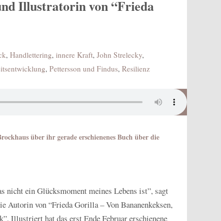
nd Illustratorin von “Frieda
ck
,
Handlettering
,
innere Kraft
,
John Strelecky
,
itsentwicklung
,
Pettersson und Findus
,
Resilienz
rockhaus über ihr gerade erschienenes Buch über die
as nicht ein Glücksmoment meines Lebens ist”, sagt
 die Autorin von “Frieda Gorilla – Von Bananenkeksen,
. Illustriert hat das erst Ende Februar erschienene