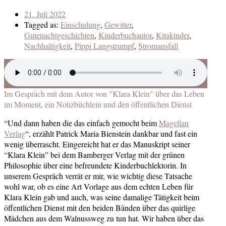
21. Juli 2022
Tagged as:
Einschulung
,
Gewitter
,
Gutenachtgeschichten
,
Kinderbuchautor
,
Kitakinder
,
Nachhaltigkeit
,
Pippi Langstrumpf
,
Stromausfall
Im Gespräch mit dem Autor von "Klara Klein" über das Leben
im Moment, ein Notizbüchlein und den öffentlichen Dienst
“Und dann haben die das einfach gemocht beim
Magellan
Verlag
“, erzählt Patrick Maria Bienstein dankbar und fast ein
wenig überrascht. Eingereicht hat er das Manuskript seiner
“Klara Klein” bei dem Bamberger Verlag mit der grünen
Philosophie über eine befreundete Kinderbuchlektorin. In
unserem Gespräch verrät er mir, wie wichtig diese Tatsache
wohl war, ob es eine Art Vorlage aus dem echten Leben für
Klara Klein gab und auch, was seine damalige Tätigkeit beim
öffentlichen Dienst mit den beiden Bänden über das quirlige
Mädchen aus dem Walnussweg zu tun hat. Wir haben über das