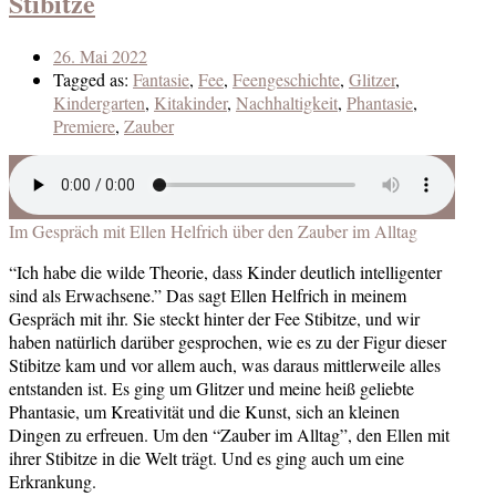
Stibitze
26. Mai 2022
Tagged as:
Fantasie
,
Fee
,
Feengeschichte
,
Glitzer
,
Kindergarten
,
Kitakinder
,
Nachhaltigkeit
,
Phantasie
,
Premiere
,
Zauber
Im Gespräch mit Ellen Helfrich über den Zauber im Alltag
“Ich habe die wilde Theorie, dass Kinder deutlich intelligenter
sind als Erwachsene.” Das sagt Ellen Helfrich in meinem
Gespräch mit ihr. Sie steckt hinter der Fee Stibitze, und wir
haben natürlich darüber gesprochen, wie es zu der Figur dieser
Stibitze kam und vor allem auch, was daraus mittlerweile alles
entstanden ist. Es ging um Glitzer und meine heiß geliebte
Phantasie, um Kreativität und die Kunst, sich an kleinen
Dingen zu erfreuen. Um den “Zauber im Alltag”, den Ellen mit
ihrer Stibitze in die Welt trägt. Und es ging auch um eine
Erkrankung.