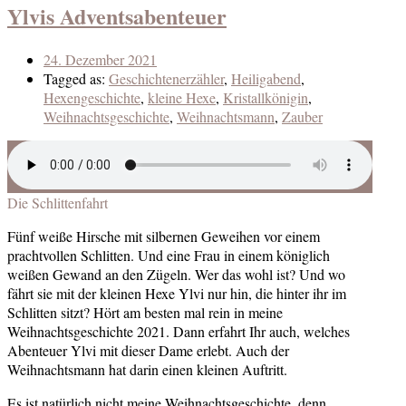
Ylvis Adventsabenteuer
24. Dezember 2021
Tagged as:
Geschichtenerzähler
,
Heiligabend
,
Hexengeschichte
,
kleine Hexe
,
Kristallkönigin
,
Weihnachtsgeschichte
,
Weihnachtsmann
,
Zauber
Die Schlittenfahrt
Fünf weiße Hirsche mit silbernen Geweihen vor einem
prachtvollen Schlitten. Und eine Frau in einem königlich
weißen Gewand an den Zügeln. Wer das wohl ist? Und wo
fährt sie mit der kleinen Hexe Ylvi nur hin, die hinter ihr im
Schlitten sitzt? Hört am besten mal rein in meine
Weihnachtsgeschichte 2021. Dann erfahrt Ihr auch, welches
Abenteuer Ylvi mit dieser Dame erlebt. Auch der
Weihnachtsmann hat darin einen kleinen Auftritt.
Es ist natürlich nicht meine Weihnachtsgeschichte, denn