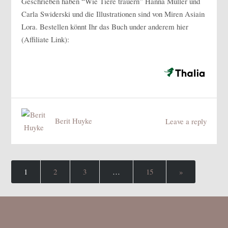
Geschrieben haben “Wie Tiere trauern” Hanna Müller und
Carla Swiderski und die Illustrationen sind von Miren Asiain
Lora. Bestellen könnt Ihr das Buch under anderem hier
(Affiliate Link):
Berit Huyke
Leave a reply
1
2
3
…
15
»